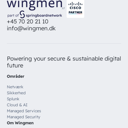
direkte i din inbox
Ledige stillinger
Managed Security
//
Skriv dig op
Automatisering
+45 70 20 21 10
info@wingmen.dk
Customer Experience
Powering your secure & sustainable digital
future
Områder
Netværk
Sikkerhed
Splunk
Cloud & AI
Managed Services
Managed Security
Om Wingmen