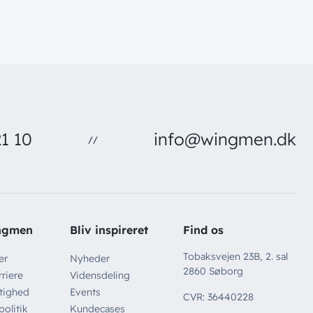
1 10
info@wingmen.dk
//
ngmen
Bliv inspireret
Find os
Tobaksvejen 23B, 2. sal
er
Nyheder
2860 Søborg
riere
Vidensdeling
tighed
Events
CVR: 36440228
politik
Kundecases