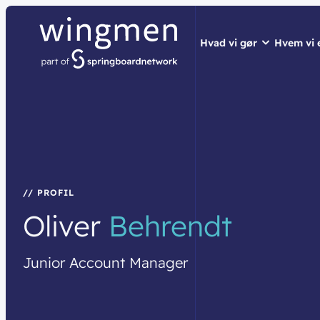
Hvad vi gør
Hvem vi 
// LØSNINGER
// HVEM VI ER
// BLIV INSPIRER
Netværk
Om wingme
Nyheder & 
Sikkerhed
Job & Karri
Vidensdelin
Cloud & AI
Bæredygtig
Events
// PROFIL
Oliver
Behrendt
Splunk
Webinarer
Møderum
Wingmen C
Junior
Account
Manager
Kontaktcent