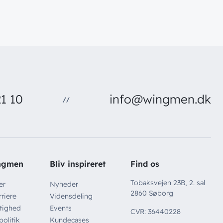
1 10
info@wingmen.dk
//
ngmen
Bliv inspireret
Find os
Tobaksvejen 23B, 2. sal
er
Nyheder
2860 Søborg
riere
Vidensdeling
tighed
Events
CVR: 36440228
politik
Kundecases