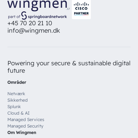
direkte i din inbox
Ledige stillinger
Managed Security
//
Skriv dig op
Automatisering
+45 70 20 21 10
info@wingmen.dk
Customer Experience
Powering your secure & sustainable digital
future
Områder
Netværk
Sikkerhed
Splunk
Cloud & AI
Managed Services
Managed Security
Om Wingmen