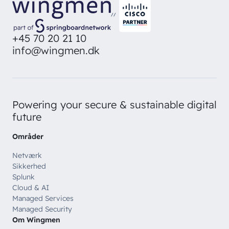
direkte i din inbox
Ledige stillinger
Managed Security
//
Skriv dig op
Automatisering
+45 70 20 21 10
info@wingmen.dk
Customer Experience
Powering your secure & sustainable digital
future
Områder
Netværk
Sikkerhed
Splunk
Cloud & AI
Managed Services
Managed Security
Om Wingmen