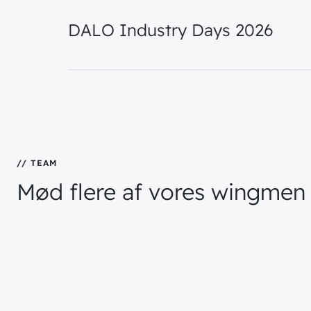
DALO Industry Days 2026
// TEAM
Mød
flere
af
vores
wingmen
Jesper Lasthein
Anders Björk Jul
Oliver Behrendt
Hansen
Nicolai Hannen
Jensen
Junior Account
Senior Project
Senior Systems
Senior Network
Manager
Manager
Engineer
Architect