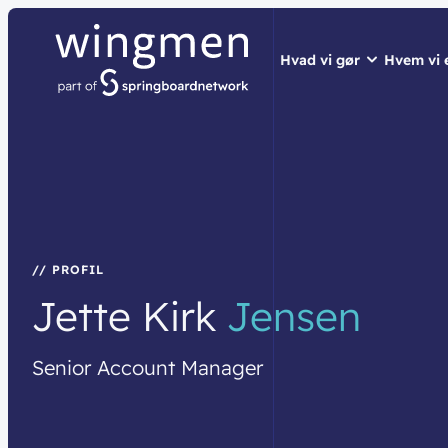
Hvad vi gør
Hvem vi 
// LØSNINGER
// HVEM VI ER
// BLIV INSPIRER
Netværk
Om wingme
Nyheder & 
Sikkerhed
Job & Karri
Vidensdelin
Cloud & AI
Bæredygtig
Events
// PROFIL
Jette
Kirk
Jensen
Splunk
Webinarer
Møderum
Wingmen C
Senior
Account
Manager
Kontaktcent