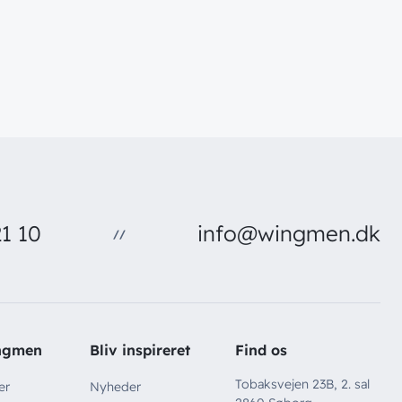
1 10
info@wingmen.dk
//
ngmen
Bliv inspireret
Find os
Tobaksvejen 23B, 2. sal
er
Nyheder