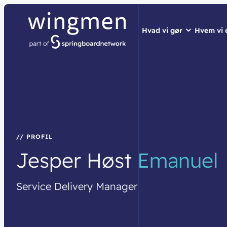
Hvad vi gør
Hvem vi 
// LØSNINGER
// HVEM VI ER
// BLIV INSPIRER
Netværk
Om wingme
Nyheder & 
Sikkerhed
Job & Karri
Vidensdelin
Cloud & AI
Bæredygtig
Events
// PROFIL
Jesper
Høst
Emanuel
Splunk
Webinarer
Møderum
Wingmen C
Service
Delivery
Manager
Kontaktcent