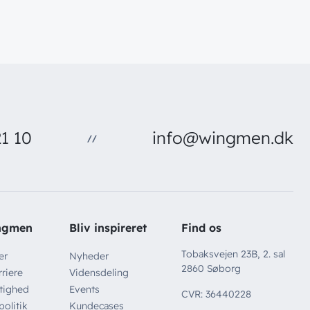
1 10
info@wingmen.dk
//
ngmen
Bliv inspireret
Find os
Tobaksvejen 23B, 2. sal
er
Nyheder
2860 Søborg
riere
Vidensdeling
tighed
Events
CVR: 36440228
politik
Kundecases