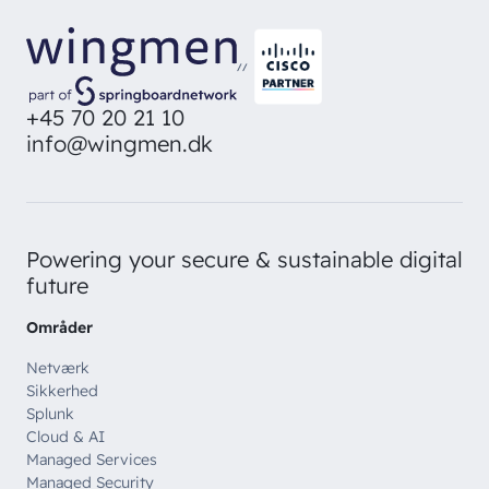
Bliv inspireret
Skriv dig op og få alle nyheder
Managed Services
direkte i din inbox
Ledige stillinger
Managed Security
//
Skriv dig op
Automatisering
+45 70 20 21 10
Customer Experience
info@wingmen.dk
Powering your secure & sustainable digital
future
Områder
Netværk
Sikkerhed
Splunk
Cloud & AI
Managed Services
Managed Security