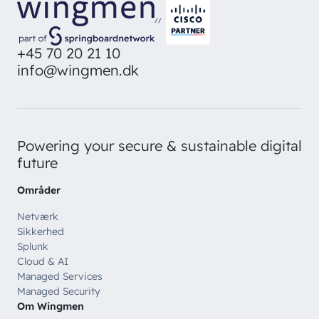
direkte i din inbox
Ledige stillinger
Managed Security
//
Skriv dig op
Automatisering
+45 70 20 21 10
info@wingmen.dk
Customer Experience
Powering your secure & sustainable digital
future
Områder
Netværk
Sikkerhed
Splunk
Cloud & AI
Managed Services
Managed Security
Om Wingmen