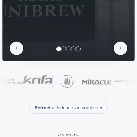
Læs case
Læs case
Betroet
af ledende virksomheder
// STATISTIK