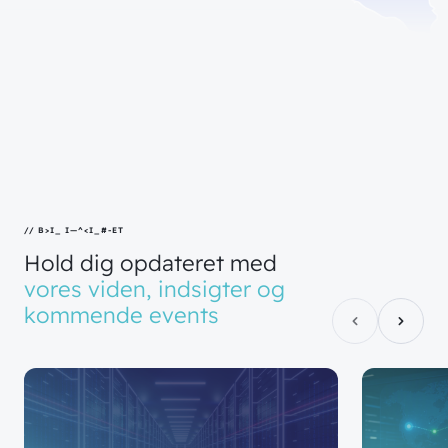
=
/ BLIV IN
!
PIRERET
Hold
dig
opdateret
med
vores
viden,
indsigter
og
kommende
events